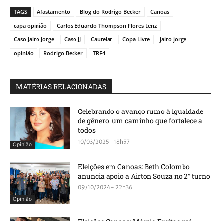
TAGS
Afastamento
Blog do Rodrigo Becker
Canoas
capa opinião
Carlos Eduardo Thompson Flores Lenz
Caso Jairo Jorge
Caso JJ
Cautelar
Copa Livre
jairo jorge
opinião
Rodrigo Becker
TRF4
MATÉRIAS RELACIONADAS
Celebrando o avanço rumo à igualdade
de gênero: um caminho que fortalece a
todos
10/03/2025 - 18h57
Opinião
Eleições em Canoas: Beth Colombo
anuncia apoio a Airton Souza no 2° turno
09/10/2024 - 22h36
Opinião