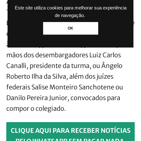
Além de Thompson Flores, a 8ª Turma do
Este site utiliza cookies para melhorar sua experiência
TRF4 conta com os desembargadores
de navegação.
Loreci Flores de Lima e Marcelo Malucelli. Se
OK
os processos da Copa Livre forem enviados
à 7ª Turma, podem recair, por sorteio, nas
mãos dos desembargadores Luiz Carlos
Canalli, presidente da turma, ou Ângelo
Roberto Ilha da Silva, além dos juízes
federais Salise Monteiro Sanchotene ou
Danilo Pereira Junior, convocados para
compor o colegiado.
CLIQUE AQUI PARA RECEBER NOTÍCIAS