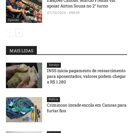
Eleições Canoas: Márcio Freitas vai
apoiar Airton Souza no 2° turno
07/10/2024 - 09h39
Opinião
MAIS LIDAS
Serviço
INSS inicia pagamento de ressarcimento
para aposentados; valores podem chegar
a R$ 1.280
Polícia
Criminoso invade escola em Canoas para
furtar fios