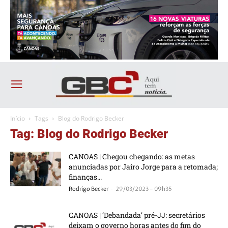
Início
Tags
Blog do Rodrigo Becker
Tag: Blog do Rodrigo Becker
CANOAS | Chegou chegando: as metas
anunciadas por Jairo Jorge para a retomada;
finanças...
-
Rodrigo Becker
29/03/2023 - 09h35
CANOAS | ‘Debandada’ pré-JJ: secretários
deixam o governo horas antes do fim do