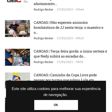
afastamento...
-
Rodrigo Becker
27/03/2023 - 19h44
CANOAS | Não esperem anúncios
bombásticos de JJ nesta terça: o maestro e
o...
-
Rodrigo Becker
27/03/2023 - 19h25
CANOAS | Terça-feira gorda: a única certeza é
que Nedy subirá as escadas do...
-
Rodrigo Becker
27/03/2023 - 15h53
CANOAS | Caminho da Copa Livre pode
passar por turma que julgou Lula em...
-
Rodrigo Becker
26/03/2023 - 20h53
Este site utiliza cookies para melhorar sua experiência
de navegação.
CANOAS | Caso JJ: das duas, uma; a
regressiva até terça
OK
-
Rodrigo Becker
24/03/2023 - 20h03