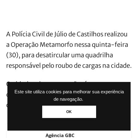
A Polícia Civil de Júlio de Castilhos realizou
a Operação Metamorfo nessa quinta-feira
(30), para desatircular uma quadrilha
responsável pelo roubo de cargas na cidade.
O objetivo desta operação, é o
Este site utiliza cookies para melhorar sua experiência
cumprimento de 19 ordens judiciais em
de navegação.
cinco cidades do Rio Grande do Sul.
OK
Agência GBC