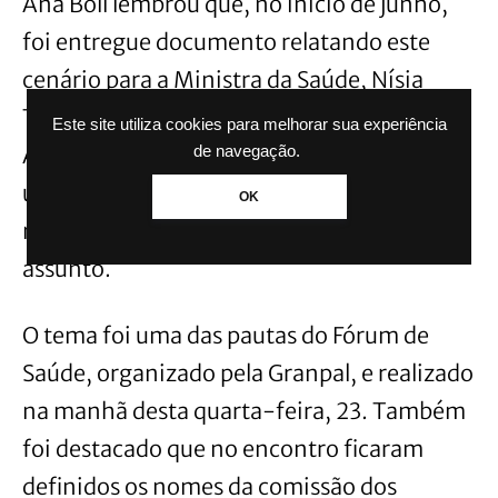
Ana Boll lembrou que, no início de junho,
foi entregue documento relatando este
cenário para a Ministra da Saúde, Nísia
Trindade, quando ele esteve em Porto
Este site utiliza cookies para melhorar sua experiência
Alegre, e com a promessa de que haveria
de navegação.
uma mudança de rota. “Porém, até o
OK
momento, não houve nenhum avanço no
assunto.
O tema foi uma das pautas do Fórum de
Saúde, organizado pela Granpal, e realizado
na manhã desta quarta-feira, 23. Também
foi destacado que no encontro ficaram
definidos os nomes da comissão dos