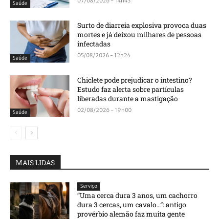
07/08/2026 - 14h43
Saúde
Surto de diarreia explosiva provoca duas
mortes e já deixou milhares de pessoas
infectadas
05/08/2026 - 12h24
Saúde
Chiclete pode prejudicar o intestino?
Estudo faz alerta sobre partículas
liberadas durante a mastigação
02/08/2026 - 19h00
Saúde
MAIS LIDAS
Serviço
“Uma cerca dura 3 anos, um cachorro
dura 3 cercas, um cavalo…”: antigo
provérbio alemão faz muita gente