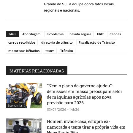
Grande do Sul, a equipe cobra fatos locais,
regionais e nacionais.
TAGS
Abordagem
alcoolemia
balada segura
blitz
Canoas
carros recolhidos
diretoria de trânsito
Fiscalização de Trânsito
motoristas bêbados
testes
Trânsito
MATÉRIAS RELACIONADAS
“Nem o plano do governo ajudou”:
demissões em massa preocupam setor
de máquinas agrícolas após nova
previsão para 2026
Economia
03/07/2026 - 14h26
Homem invade casa, estupra ex-
namorada e tenta tirar a própria vida em
Nova Santa Rita