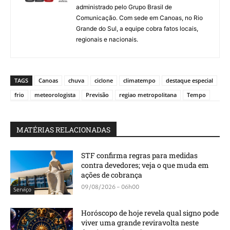
administrado pelo Grupo Brasil de
Comunicação. Com sede em Canoas, no Rio
Grande do Sul, a equipe cobra fatos locais,
regionais e nacionais.
TAGS
Canoas
chuva
ciclone
climatempo
destaque especial
frio
meteorologista
Previsão
regiao metropolitana
Tempo
MATÉRIAS RELACIONADAS
STF confirma regras para medidas
contra devedores; veja o que muda em
ações de cobrança
09/08/2026 - 06h00
Serviço
Horóscopo de hoje revela qual signo pode
viver uma grande reviravolta neste