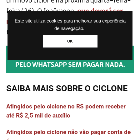
um novo ciclone na próxima quarta-feira-
feira (26). O fenômeno,
que deverá ser
mais fraco que o do dia 13 de julho
, deve
Este site utiliza cookies para melhorar sua experiência
de navegação.
trazer fortes chuvas ao estado.
OK
CLIQUE AQUI PARA RECEBER NOTÍCIAS
PELO WHATSAPP SEM PAGAR NADA.
SAIBA MAIS SOBRE O CICLONE
Atingidos pelo ciclone no RS podem receber
até R$ 2,5 mil de auxílio
Atingidos pelo ciclone não vão pagar conta de