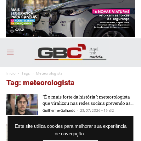
Início
Tags
Meteorologista
Tag: meteorologista
“É o mais forte da história”: meteorologista
que viralizou nas redes sociais prevendo as...
-
Guilherme Galhardo
23/07/2026 - 16h32
“Infelizmente o pior está por vir”, afirma
Este site utiliza cookies para melhorar sua experiência
meteorologista do Inmet sobre chuva
de navegação.
-
Agência GBC
30/04/2024 - 09h38