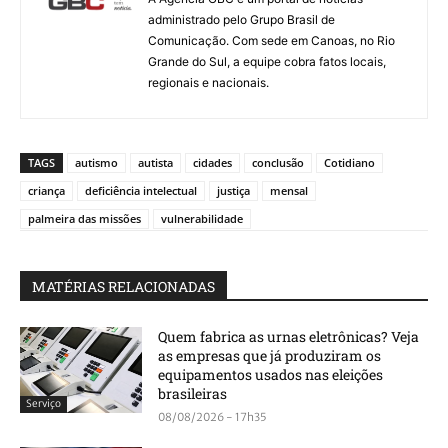
administrado pelo Grupo Brasil de
Comunicação. Com sede em Canoas, no Rio
Grande do Sul, a equipe cobra fatos locais,
regionais e nacionais.
TAGS
autismo
autista
cidades
conclusão
Cotidiano
criança
deficiência intelectual
justiça
mensal
palmeira das missões
vulnerabilidade
MATÉRIAS RELACIONADAS
Quem fabrica as urnas eletrônicas? Veja
as empresas que já produziram os
equipamentos usados nas eleições
brasileiras
Serviço
08/08/2026 - 17h35