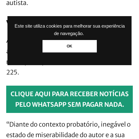
autista.
Vulnerabilidade
Este site utiliza cookies para melhorar sua experiência
de navegação.
Ainda segundo Soriano, ficou comprovada
OK
a situação de hipossuficiência, uma vez que
renda per capita da família do autor é de R$
225.
CLIQUE AQUI PARA RECEBER NOTÍCIAS
PELO WHATSAPP SEM PAGAR NADA.
“Diante do contexto probatório, inegável o
estado de miserabilidade do autor e a sua