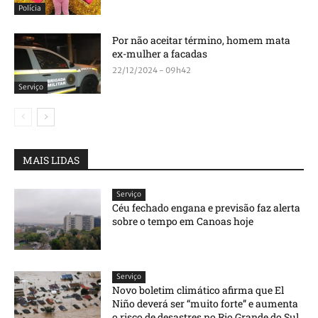
Polícia
Por não aceitar término, homem mata
ex-mulher a facadas
22/12/2024 - 09h42
Serviço
MAIS LIDAS
Serviço
Céu fechado engana e previsão faz alerta
sobre o tempo em Canoas hoje
Serviço
Novo boletim climático afirma que El
Niño deverá ser “muito forte” e aumenta
o risco de desastres no Rio Grande do Sul