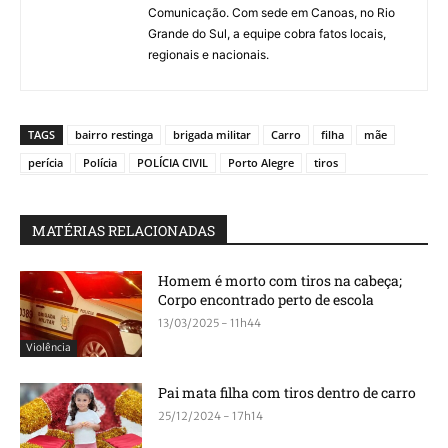
Comunicação. Com sede em Canoas, no Rio
Grande do Sul, a equipe cobra fatos locais,
regionais e nacionais.
TAGS
bairro restinga
brigada militar
Carro
filha
mãe
perícia
Polícia
POLÍCIA CIVIL
Porto Alegre
tiros
MATÉRIAS RELACIONADAS
Homem é morto com tiros na cabeça;
Corpo encontrado perto de escola
13/03/2025 - 11h44
Violência
Pai mata filha com tiros dentro de carro
25/12/2024 - 17h14