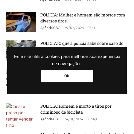
POLÍCIA: Mulher e homem são mortos com
diversos tiros
-
Agência GBC
29/02/2024 - 08h11
POLÍCIA: O que a policia sabe sobre caso do
bebê de 1 ano morta...
-
Agência GBC
06/02/2024 - 16h34
Este site utiliza cookies para melhorar sua experiência
de navegação.
POLÍCIA: Bebê de 1 ano morre com
OK
ferimentos nas partes íntimas; Padrasto foi
preso...
-
Agência GBC
06/02/2024 - 10h22
POLÍCIA: Homem é morto a tiros por
criminoso de bicicleta
-
Agência GBC
24/01/2024 - 08h49