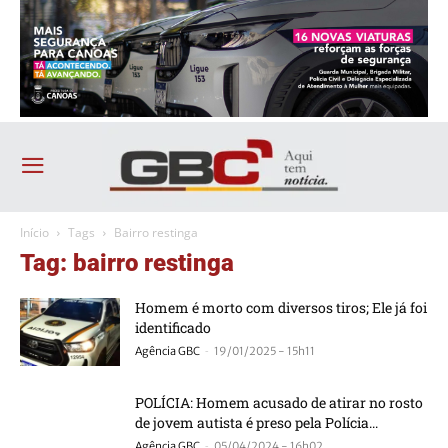
Início
Tags
Bairro restinga
Tag: bairro restinga
Homem é morto com diversos tiros; Ele já foi
identificado
-
Agência GBC
19/01/2025 - 15h11
POLÍCIA: Homem acusado de atirar no rosto
de jovem autista é preso pela Polícia...
-
Agência GBC
05/04/2024 - 16h02