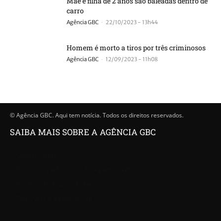
Mãe e filha de 2 anos são baleadas dentro de
carro
-
Agência GBC
22/10/2023 - 13h44
Homem é morto a tiros por três criminosos
-
Agência GBC
12/09/2023 - 11h08
© Agência GBC. Aqui tem notícia. Todos os direitos reservados.
SAIBA MAIS SOBRE A AGÊNCIA GBC
Quem somos
Princípios editoriais da Agência GBC
Política de Privacidade
Fale com a Agência GBC