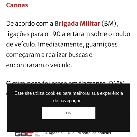
Canoas
.
De acordo com a
Brigada Militar
(BM),
ligações para o 190 alertaram sobre o roubo
de veículo. Imediatamente, guarnições
começaram a realizar buscas e
encontraram o veículo.
O criminoso foi preso em flagrante. O VW
Gol foi devolvido para a vítima.
Este site utiliza cookies para melhorar sua experiência
de navegação.
OK
Agência GBC
A Agência GBC é um portal de notícias