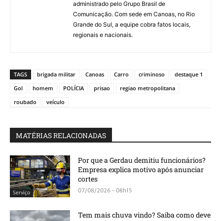
administrado pelo Grupo Brasil de
Comunicação. Com sede em Canoas, no Rio
Grande do Sul, a equipe cobra fatos locais,
regionais e nacionais.
TAGS
brigada militar
Canoas
Carro
criminoso
destaque 1
Gol
homem
POLÍCIA
prisao
regiao metropolitana
roubado
veículo
MATÉRIAS RELACIONADAS
Por que a Gerdau demitiu funcionários?
Empresa explica motivo após anunciar
cortes
07/08/2026 - 08h15
Serviço
Tem mais chuva vindo? Saiba como deve