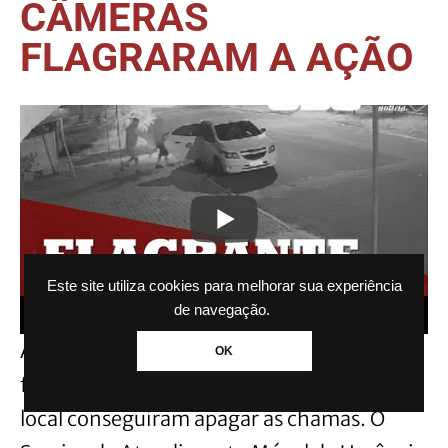
CÂMERAS
FLAGRARAM A AÇÃO
Este site utiliza cookies para melhorar sua experiência
de navegação.
Após a colisão, o veículo começou a pegar
OK
fogo, mas motoristas que passavam pelo
local conseguiram apagar as chamas. O