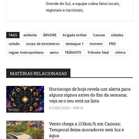
Grande do Sul, a equipe cobra fatos locais,
regionais e nacionais.
TAGS
acidente
ÁRVORE
brigada militar
Canoas
cidades
colisão
corpo de bombeiros
destaque 1
homem
PRD
regiao metropolitana
samu
TRÃNSITO
Trânsito fatal
vitima
MATÉRIAS RELACIONADAS
Horóscopo de hoje revela um alerta para
alguns signos antes do fim da semana;
veja se o seu está na lista
07/08/2026 - 00h10
Serviço
Vento chega a 113km/h em Canoas;
Temporal deixa moradores sem luz e
água