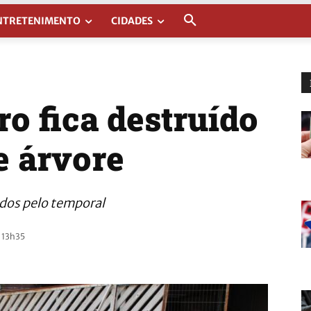
NTRETENIMENTO
CIDADES
o fica destruído
e árvore
ados pelo temporal
 13h35