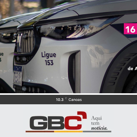
C
10.3
Canoas