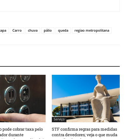
capa
Carro
chuva
pálio
queda
regiao metropolitana
Serviço
 pode cobrar taxa pelo
STF confirma regras para medidas
ador durante
contra devedores; veja o que muda