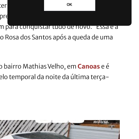
 ter caído em cima da casa, mas acabou
OK
 prejuízo do carro, mas graças a Deus,
 para conquistar tudo de novo.” Essa é a
o Rosa dos Santos após a queda de uma
o bairro Mathias Velho, em
Canoas
e é
lo temporal da noite da última terça-