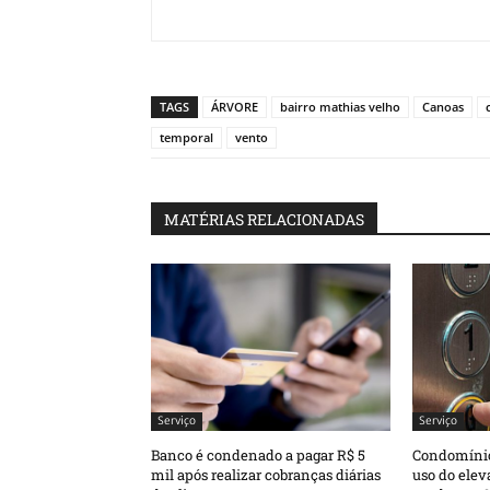
TAGS
ÁRVORE
bairro mathias velho
Canoas
temporal
vento
MATÉRIAS RELACIONADAS
Serviço
Serviço
Banco é condenado a pagar R$ 5
Condomínio
mil após realizar cobranças diárias
uso do elev