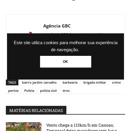
Agência GBC
A Agência GBC é um portal de notícias
administrado pelo Grupo Brasil de
Este site utiliza cookies para melhorar sua experiência
Comunicação. Com sede em Canoas, no Rio
de navegação.
Grande do Sul, a equipe cobra fatos locais,
regionais e nacionais.
OK
TAGS
bairro jardim carvalho
barbearia
brigada militar
crime
perícia
Polícia
polícia civil
tiros
MATÉRIAS RELACIONADAS
Vento chega a 113km/h em Canoas;
Temporal deixa moradores sem luz e