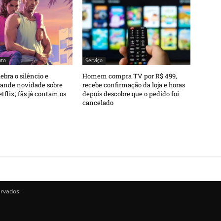
nto
Serviço
ebra o silêncio e
Homem compra TV por R$ 499,
rande novidade sobre
recebe confirmação da loja e horas
tflix; fãs já contam os
depois descobre que o pedido foi
cancelado
ervados.