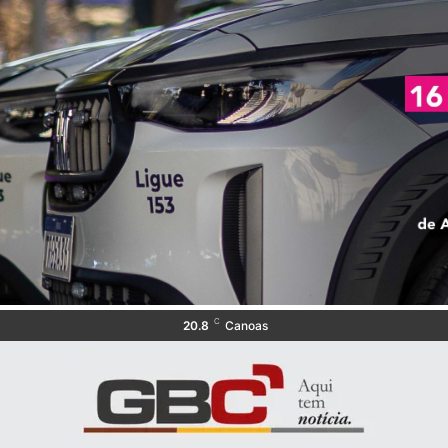
C
20.8
Canoas