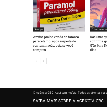
Serviço
Entretenime
Anvisa proíbe venda de famoso
Rockstar qu
paracetamol após suspeita de
confirma g
contaminação; veja se você
GTA 6 na Ne
comprou
dias
© Agência GBC. Aqui tem notícia. Todos os direitos res
SAIBA MAIS SOBRE A AGÊNCIA GBC