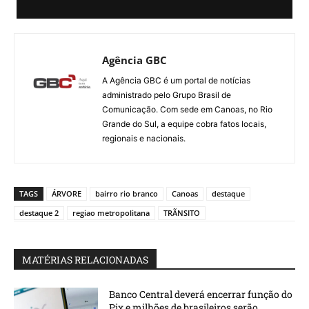
Agência GBC
A Agência GBC é um portal de notícias
administrado pelo Grupo Brasil de
Comunicação. Com sede em Canoas, no Rio
Grande do Sul, a equipe cobra fatos locais,
regionais e nacionais.
TAGS
ÁRVORE
bairro rio branco
Canoas
destaque
destaque 2
regiao metropolitana
TRÃNSITO
MATÉRIAS RELACIONADAS
Banco Central deverá encerrar função do
Pix e milhões de brasileiros serão