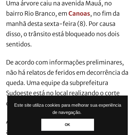
Uma árvore caiu na avenida Mauá, no
bairro Rio Branco, em
Canoas
, no fim da
manhã desta sexta-feira (8). Por causa
disso, o trânsito está bloqueado nos dois
sentidos.
De acordo com informações preliminares,
não há relatos de feridos em decorrência da
queda. Uma equipe da subprefeitura
Sudoeste está no local realizando o corte
dos galhos.
Este site utiliza cookies para melhorar sua experiência
de navegação.
As causas da queda da árvore serão
OK
apuradas.