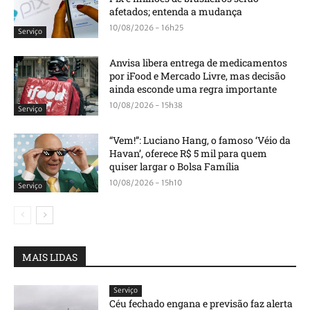
afetados; entenda a mudança
10/08/2026 - 16h25
Serviço
Anvisa libera entrega de medicamentos
por iFood e Mercado Livre, mas decisão
ainda esconde uma regra importante
10/08/2026 - 15h38
Serviço
“Vem!”: Luciano Hang, o famoso ‘Véio da
Havan’, oferece R$ 5 mil para quem
quiser largar o Bolsa Família
10/08/2026 - 15h10
Serviço
MAIS LIDAS
Serviço
Céu fechado engana e previsão faz alerta