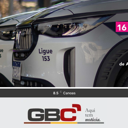
C
8.5
Canoas