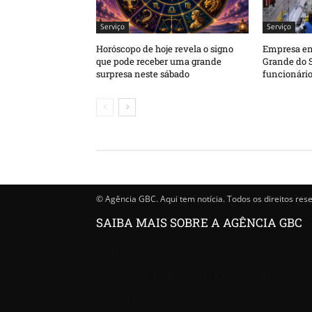
Serviço
Serviço
Horóscopo de hoje revela o signo
Empresa enc
que pode receber uma grande
Grande do S
surpresa neste sábado
funcionário
© Agência GBC. Aqui tem notícia. Todos os direitos res
SAIBA MAIS SOBRE A AGÊNCIA GBC
Quem somos
Princípios editoriais da Agência GBC
Política de Privacidade