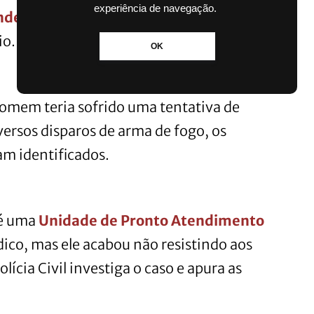
experiência de navegação.
nde
, litoral sul do estado. Este é 12°
io.
OK
homem teria sofrido uma tentativa de
iversos disparos de arma de fogo, os
am identificados.
té uma
Unidade de Pronto Atendimento
co, mas ele acabou não resistindo aos
lícia Civil investiga o caso e apura as