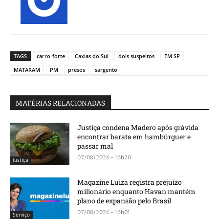
TAGS
carro-forte
Caxias do Sul
dois suspeitos
EM SP
MATARAM
PM
presos
sargento
MATÉRIAS RELACIONADAS
Justiça condena Madero após grávida
encontrar barata em hambúrguer e
passar mal
07/08/2026 - 16h20
Justiça
Magazine Luiza registra prejuízo
milionário enquanto Havan mantém
plano de expansão pelo Brasil
07/08/2026 - 16h01
Serviço