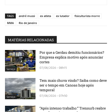
TAGS
andré mussi
ex atleta
ex lutador
fisiculturista morre
MMA
Rio de Janeiro
MATÉRIAS RELACIONADAS
Por que a Gerdau demitiu funcionários?
Empresa explica motivo após anunciar
cortes
07/08/2026 - 08h15
Serviço
Tem mais chuva vindo? Saiba como deve
ser o tempo em Canoas hoje após
temporal
07/08/2026 - 07h50
Serviço
“Após intenso trabalho:” Trensurb reabre