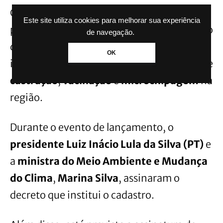
Com essa nova ferramenta, os tutores
Este site utiliza cookies para melhorar sua experiência
poderão saber a
localização do pet
em caso
de navegação.
de desaparecimento, além de receber
OK
informações sobre
campanhas públicas
de
castração
,
vacinação
e
microchipagem
na
região.
Durante o evento de lançamento, o
presidente Luiz Inácio Lula da Silva (PT)
e
a
ministra do Meio Ambiente e Mudança
do Clima
,
Marina Silva
, assinaram o
decreto que institui o cadastro.