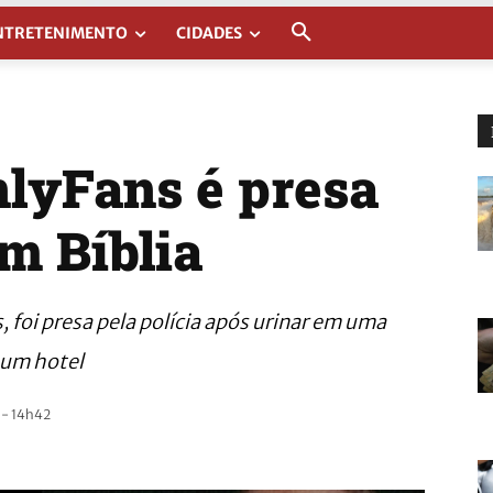
NTRETENIMENTO
CIDADES
lyFans é presa
m Bíblia
foi presa pela polícia após urinar em uma
e um hotel
 - 14h42