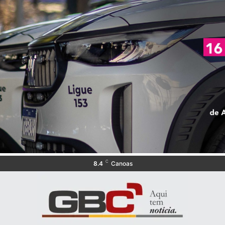
C
8.4
Canoas