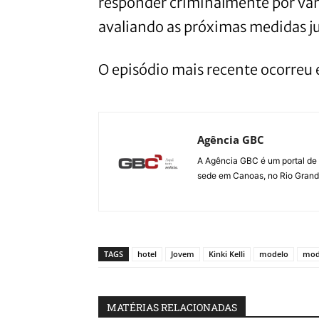
responder criminalmente por vand
avaliando as próximas medidas jud
O episódio mais recente ocorreu
Agência GBC
A Agência GBC é um portal de 
sede em Canoas, no Rio Grande 
TAGS
hotel
Jovem
Kinki Kelli
modelo
mod
MATÉRIAS RELACIONADAS