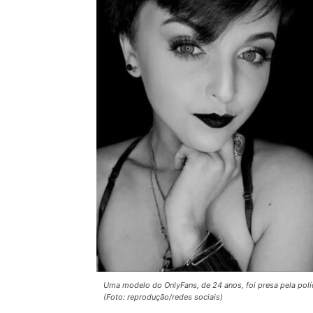
Uma modelo do OnlyFans, de 24 anos, foi presa pela políc
(Foto: reprodução/redes sociais)