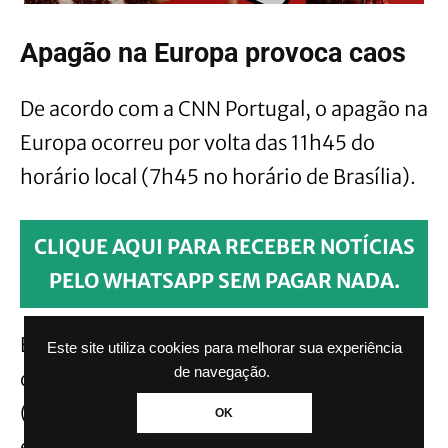
Apagão na Europa provoca caos
De acordo com a CNN Portugal, o apagão na
Europa ocorreu por volta das 11h45 do
horário local (7h45 no horário de Brasília).
CLIQUE AQUI PARA RECEBER NOTÍCIAS
PELO WHATSAPP SEM PAGAR NADA.
Em Portugal, apenas as regiões de Açores e
Este site utiliza cookies para melhorar sua experiência
de navegação.
de Madeira não foram afetadas. A EDA
(Empresa de Eletricidade dos Açores)
OK
explicou que isso ocorre porque as regiões