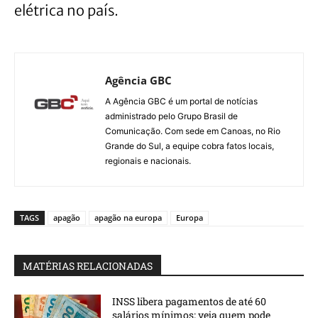
elétrica no país.
Agência GBC
A Agência GBC é um portal de notícias
administrado pelo Grupo Brasil de
Comunicação. Com sede em Canoas, no Rio
Grande do Sul, a equipe cobra fatos locais,
regionais e nacionais.
TAGS
apagão
apagão na europa
Europa
MATÉRIAS RELACIONADAS
INSS libera pagamentos de até 60
salários mínimos; veja quem pode