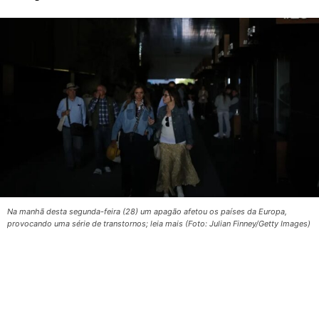
Na manhã desta segunda-feira (28) um apagão afetou os países da Europa,
provocando uma série de transtornos; leia mais (Foto: Julian Finney/Getty Images)