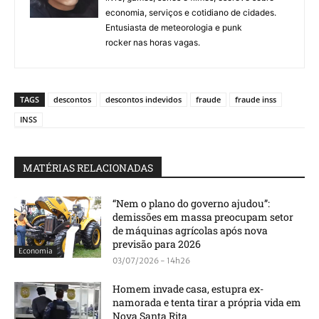
economia, serviços e cotidiano de cidades.
Entusiasta de meteorologia e punk
rocker nas horas vagas.
TAGS
descontos
descontos indevidos
fraude
fraude inss
INSS
MATÉRIAS RELACIONADAS
“Nem o plano do governo ajudou”:
demissões em massa preocupam setor
de máquinas agrícolas após nova
previsão para 2026
Economia
03/07/2026 - 14h26
Homem invade casa, estupra ex-
namorada e tenta tirar a própria vida em
Nova Santa Rita