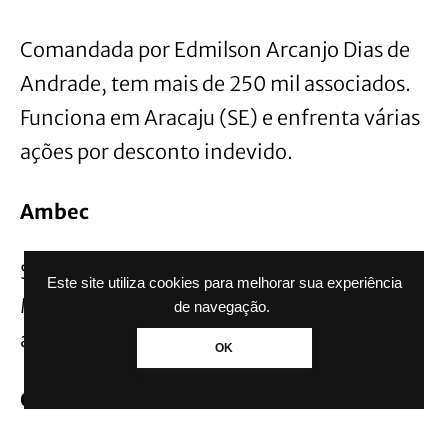
Comandada por Edmilson Arcanjo Dias de
Andrade, tem mais de 250 mil associados.
Funciona em Aracaju (SE) e enfrenta várias
ações por desconto indevido.
Ambec
Situada em São Paulo (SP), tem como sócia
Este site utiliza cookies para melhorar sua experiência
Marilisa Moran Garcia. A AGU registrou
de navegação.
apenas um funcionário presente na visita.
OK
CBPA