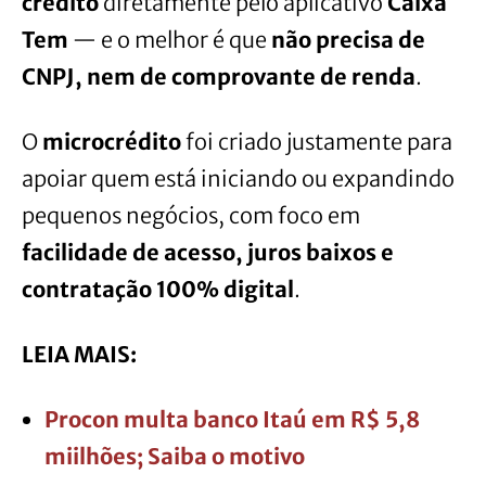
crédito
diretamente pelo aplicativo
Caixa
Tem
— e o melhor é que
não precisa de
CNPJ, nem de comprovante de renda
.
O
microcrédito
foi criado justamente para
apoiar quem está iniciando ou expandindo
pequenos negócios, com foco em
facilidade de acesso, juros baixos e
contratação 100% digital
.
LEIA MAIS:
Procon multa banco Itaú em R$ 5,8
miilhões; Saiba o motivo