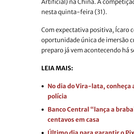
Artificial) na China. A competiçã
nesta quinta-feira (31).
Com expectativa positiva, Ícaro 
oportunidade única de imersão cu
preparo já vem acontecendo há 
LEIA MAIS:
No dia do Vira-lata, conheça a
polícia
Banco Central “lança a brab
centavos em casa
Último dia para garantir o Pi