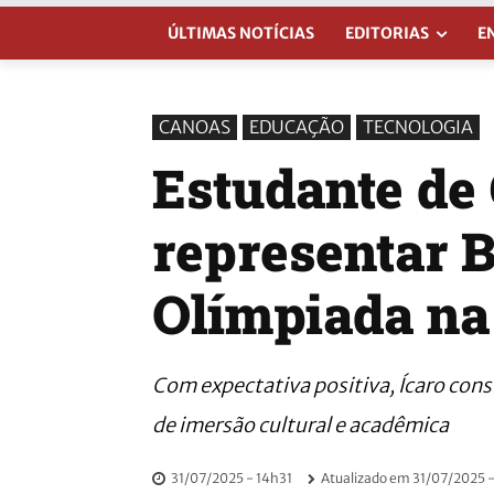
ÚLTIMAS NOTÍCIAS
EDITORIAS
E
CANOAS
EDUCAÇÃO
TECNOLOGIA
Estudante de
representar B
Olímpiada na
Com expectativa positiva, Ícaro con
de imersão cultural e acadêmica
31/07/2025 - 14h31
Atualizado em
31/07/2025 -