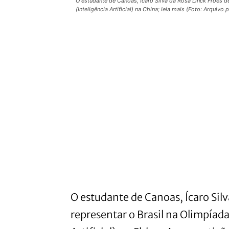
O estudante de Canoas, Ícaro Silva da Rosa Linck Fróes de 
(Inteligência Artificial) na China; leia mais (Foto: Arquivo 
O estudante de Canoas, Ícaro Silv
representar o Brasil na Olimpíada