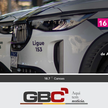
C
16.7
Canoas