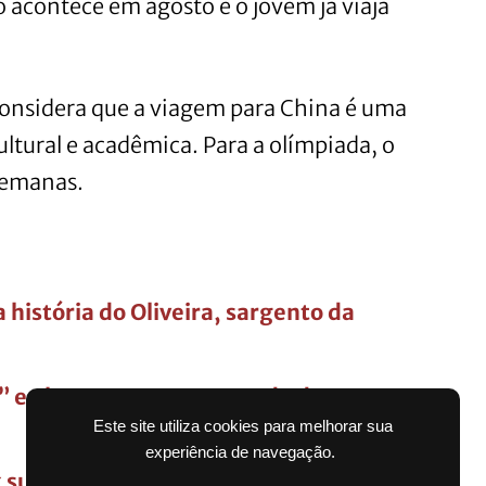
o acontece em agosto e o jovem já viaja
considera que a viagem para China é uma
ltural e acadêmica. Para a olímpiada, o
semanas.
 história do Oliveira, sargento da
a” e alerta quem tem moeda de 50
Este site utiliza cookies para melhorar sua
experiência de navegação.
x surpresa no Caixa Tem