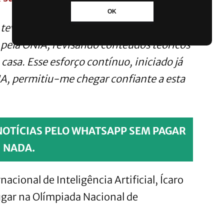
OK
 teve início em julho, quando me dediquei
 pela ONIA, revisando conteúdos teóricos
casa. Esse esforço contínuo, iniciado já
A, permitiu-me chegar confiante a esta
NOTÍCIAS PELO WHATSAPP SEM PAGAR
NADA.
acional de Inteligência Artificial, Ícaro
ugar na Olímpiada Nacional de