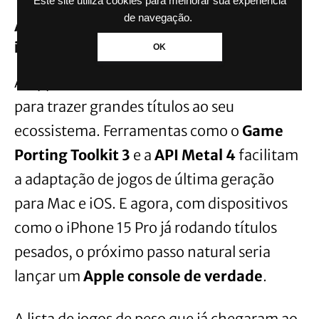
Este site utiliza cookies para melhorar sua experiência
de navegação.
Apple já tem a base: jogos AAA no
iPhone e Mac
OK
A Apple vem trabalhando intensamente
para trazer grandes títulos ao seu
ecossistema. Ferramentas como o
Game
Porting Toolkit 3
e a
API Metal 4
facilitam
a adaptação de jogos de última geração
para Mac e iOS. E agora, com dispositivos
como o iPhone 15 Pro já rodando títulos
pesados, o próximo passo natural seria
lançar um
Apple console de verdade
.
A lista de jogos de peso que já chegaram ao