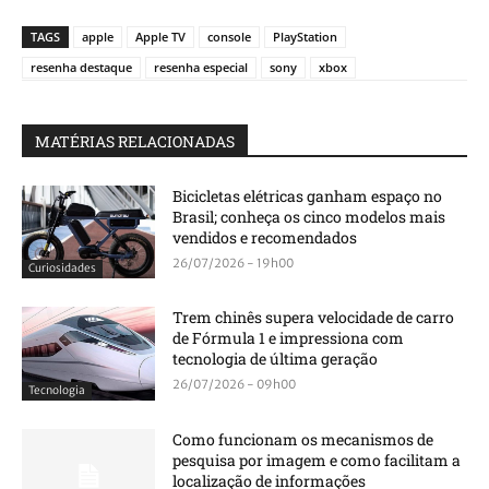
TAGS
apple
Apple TV
console
PlayStation
resenha destaque
resenha especial
sony
xbox
MATÉRIAS RELACIONADAS
Bicicletas elétricas ganham espaço no
Brasil; conheça os cinco modelos mais
vendidos e recomendados
26/07/2026 - 19h00
Curiosidades
Trem chinês supera velocidade de carro
de Fórmula 1 e impressiona com
tecnologia de última geração
26/07/2026 - 09h00
Tecnologia
Como funcionam os mecanismos de
pesquisa por imagem e como facilitam a
localização de informações