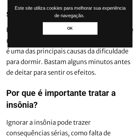
Este site utiliza cookies para melhorar sua experiência
5. Pratique técnicas de relaxamento
de navegação.
Respiração profunda, alongamentos leves e
OK
meditação podem reduzir a ansiedade, que
é uma das principais causas da dificuldade
para dormir. Bastam alguns minutos antes
de deitar para sentir os efeitos.
Por que é importante tratar a
insônia?
Ignorar a insônia pode trazer
consequências sérias, como falta de