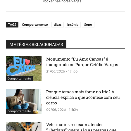
rocker nas horas vagas.
TAGS
Comportamento
dicas
insônia
Sono
MATÉRIAS RELACIONADAS
Monumento “Eu Amo Canoas” é
inaugurado no Parque Getúlio Vargas
21/06/2026 - 17h50
Comportamento
Por que temos mais fome no frio? A
ciência explica o que acontece com seu
corpo
09/06/2026 - 11h24
Comportamento
Veterinários recusam atender
“Therians”: quem são as pessoas que