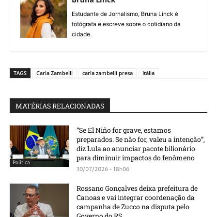
Estudante de Jornalismo, Bruna Linck é
fotógrafa e escreve sobre o cotidiano da
cidade.
TAGS
Carla Zambelli
carla zambelli presa
Itália
MATÉRIAS RELACIONADAS
“Se El Niño for grave, estamos
preparados. Se não for, valeu a intenção”,
diz Lula ao anunciar pacote bilionário
para diminuir impactos do fenômeno
Política
30/07/2026 - 18h06
Rossano Gonçalves deixa prefeitura de
Canoas e vai integrar coordenação da
campanha de Zucco na disputa pelo
Governo do RS