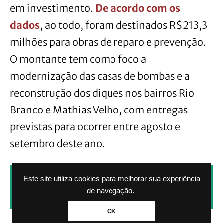
em investimento.
De acordo com os
dados
, ao todo, foram destinados R$213,3
milhões para obras de reparo e prevenção.
O montante tem como foco a
modernização das casas de bombas e a
reconstrução dos diques nos bairros Rio
Branco e Mathias Velho, com entregas
previstas para ocorrer entre agosto e
setembro deste ano.
CLIQUE AQUI PARA RECEBER NOTÍCIAS
Este site utiliza cookies para melhorar sua experiência
de navegação.
PELO WHATSAPP SEM PAGAR NADA.
OK