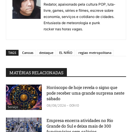
Redator, apaixonado pela cultura POP, luta-
livre, games, séries e filmes, escreve sobre
economia, serviços e cotidiano de cidades.
Entusiasta de meteorologia e punk
rocker nas horas vagas.
TAGS
Canoas
destaque
EL NIÑO
regiao metropolitana
MATÉRIAS RELACIONADAS
Horóscopo de hoje revela o signo que
pode receber uma grande surpresa neste
sábado
08/08/2026 - 00h10
Serviço
Empresa encerra atividades no Rio
Grande do Sul e deixa mais de 300
funcionários sem salários