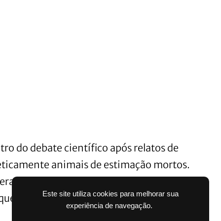
ro do debate científico após relatos de
eticamente animais de estimação mortos.
r gerar um animal com o mesmo DNA do
Este site utiliza cookies para melhorar sua
que a personalidade não é totalmente
experiência de navegação.