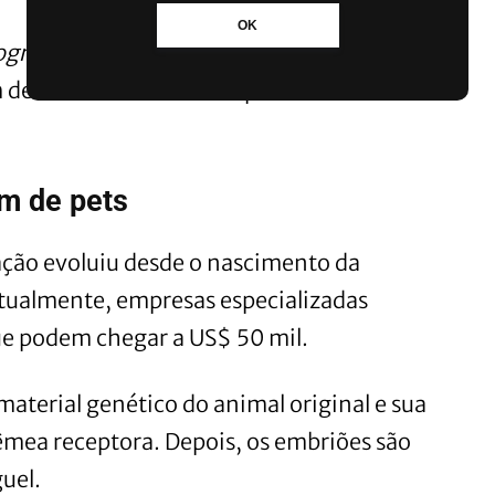
OK
ographic
indicam que fatores ambientais
am determinantes no comportamento dos
m de pets
ção evoluiu desde o nascimento da
Atualmente, empresas especializadas
ue podem chegar a US$ 50 mil.
material genético do animal original e sua
mea receptora. Depois, os embriões são
guel.