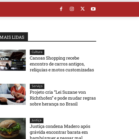
MAIS LIDAS
Cultura
Canoas Shopping recebe
encontro de carros antigos,
relíquias e motos customizadas
Serviço
Projeto cria “Lei Suzane von
Richthofen” e pode mudar regras
sobre herança no Brasil
Justiça
Justiça condena Madero após
grávida encontrar barata em
hambúrguer e passar mal