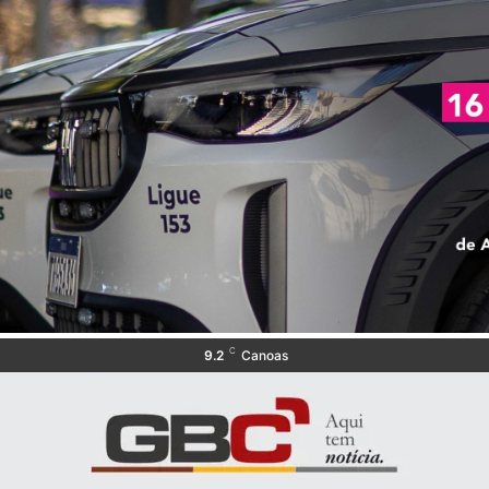
C
9.2
Canoas