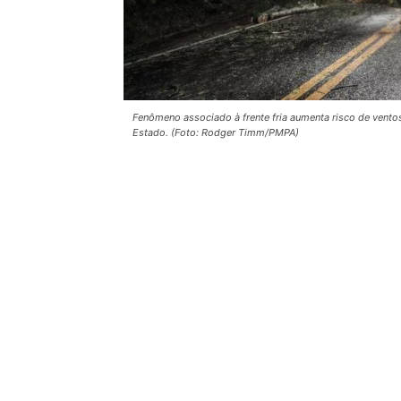
Fenômeno associado à frente fria aumenta risco de ventos
Estado. (Foto: Rodger Timm/PMPA)