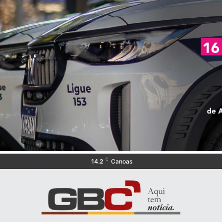
C
14.2
Canoas