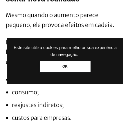
Mesmo quando o aumento parece
pequeno, ele provoca efeitos em cadeia.
Isso porque o salário mínimo serve como
Este site utiliza cookies para melhorar sua experiência
base para diversos cálculos na economia, o
de navegação.
que acaba influenciando:
OK
renda das famílias;
consumo;
reajustes indiretos;
custos para empresas.