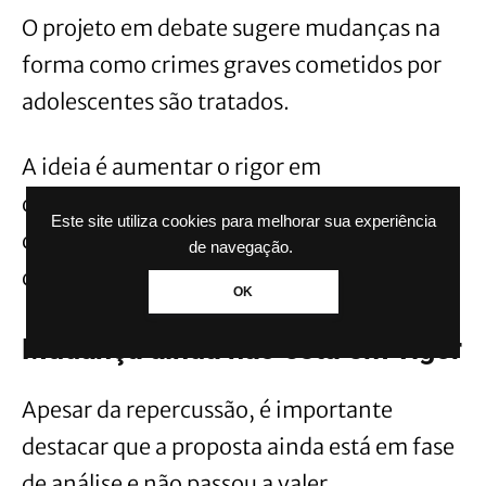
O projeto em debate sugere mudanças na
forma como crimes graves cometidos por
adolescentes são tratados.
A ideia é aumentar o rigor em
determinadas situações, o que reacendeu
Este site utiliza cookies para melhorar sua experiência
discussões sobre segurança pública e
de navegação.
direitos.
OK
Mudança ainda não está em vigor
Apesar da repercussão, é importante
destacar que a proposta ainda está em fase
de análise e não passou a valer.