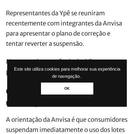
Representantes da Ypê se reuniram
recentemente com integrantes da Anvisa
para apresentar o plano de correção e
tentar reverter a suspensão.
Mesmo assim, a agência decidiu manter a
Este site utiliza cookies para melhorar sua experiência
proibição de forma preventiva.
de navegação.
OK
Consumidores devem parar de
usar os produtos afetados
A orientação da Anvisa é que consumidores
suspendam imediatamente o uso dos lotes