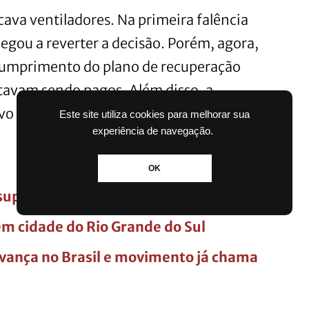
ava ventiladores. Na primeira falência
gou a reverter a decisão. Porém, agora,
scumprimento do plano de recuperação
estavam sendo pagos. Além disso, a
o e a fábrica estava parada.
Este site utiliza cookies para melhorar sua
experiência de navegação.
OK
 supermercados em Santa Catarina
em cidade do Rio Grande do Sul
vança no Brasil e movimento já chama