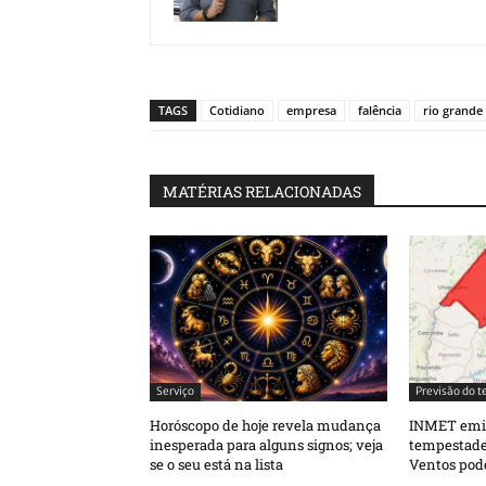
TAGS
Cotidiano
empresa
falência
rio grande
MATÉRIAS RELACIONADAS
Serviço
Previsão do 
Horóscopo de hoje revela mudança
INMET emit
inesperada para alguns signos; veja
tempestades
se o seu está na lista
Ventos pod