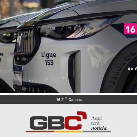
C
16.7
Canoas