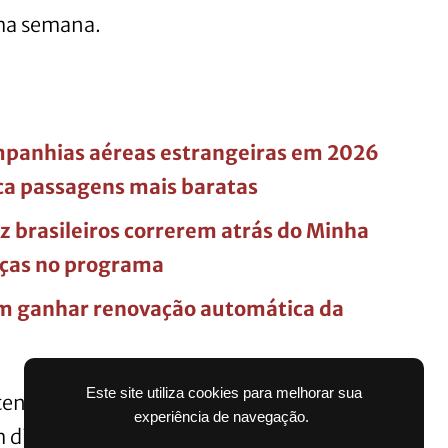
ima semana.
mpanhias aéreas estrangeiras em 2026
a passagens mais baratas
z brasileiros correrem atrás do Minha
ças no programa
m ganhar renovação automática da
Este site utiliza cookies para melhorar sua
tenso, porém, a previsão aponta chuva
experiência de navegação.
 diferentes regiões do país.