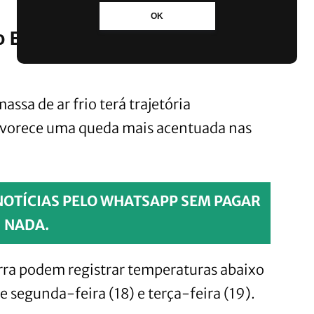
OK
o Brasil deve provocar geada e
massa de ar frio terá trajetória
 favorece uma queda mais acentuada nas
NOTÍCIAS PELO WHATSAPP SEM PAGAR
NADA.
erra podem registrar temperaturas abaixo
 segunda-feira (18) e terça-feira (19).