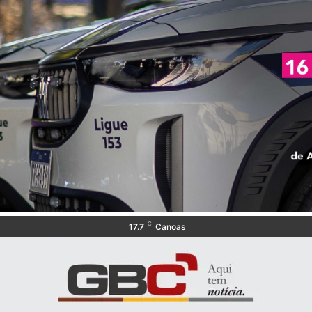
C
17.7
Canoas