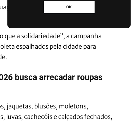
tuação de vulnerabilidade social no
OK
 que a solidariedade”, a campanha
oleta espalhados pela cidade para
de.
26 busca arrecadar roupas
s, jaquetas, blusões, moletons,
, luvas, cachecóis e calçados fechados,