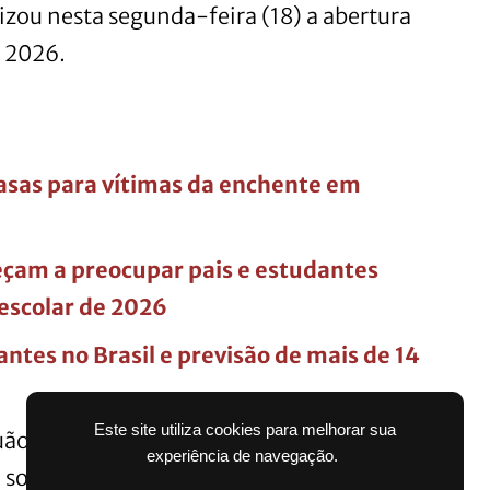
lizou nesta segunda-feira (18) a abertura
 2026.
asas para vítimas da enchente em
eçam a preocupar pais e estudantes
escolar de 2026
ntes no Brasil e previsão de mais de 14
Este site utiliza cookies para melhorar sua
ão do Centro Administrativo Municipal e
experiência de navegação.
 solidária que busca arrecadar roupas e