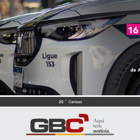
C
20
Canoas