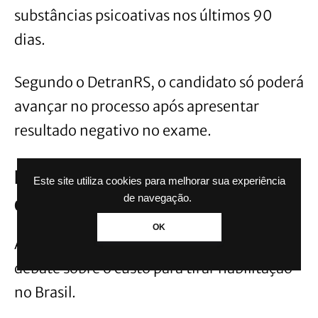
substâncias psicoativas nos últimos 90
dias.
Segundo o DetranRS, o candidato só poderá
avançar no processo após apresentar
resultado negativo no exame.
Mudança pode aumentar custo
Este site utiliza cookies para melhorar sua experiência
de navegação.
da CNH
OK
A nova exigência também reacendeu o
debate sobre o custo para tirar habilitação
no Brasil.