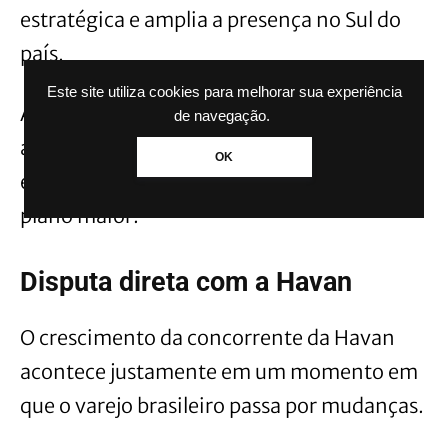
estratégica e amplia a presença no Sul do
país.
Este site utiliza cookies para melhorar sua experiência
Além disso, outras unidades já foram
de navegação.
abertas recentemente, mostrando que a
OK
expansão não é pontual, mas parte de um
plano maior.
Disputa direta com a Havan
O crescimento da concorrente da Havan
acontece justamente em um momento em
que o varejo brasileiro passa por mudanças.