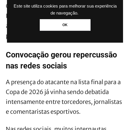
Com mais de 230 milhões de seguidores no
Este site utiliza cookies para melhorar sua experiência
de navegação.
Instagram, Neymar segue sendo um dos
atletas mais valiosos do mercado
OK
publicitário mundial.
Convocação gerou repercussão
nas redes sociais
A presença do atacante na lista final para a
Copa de 2026 já vinha sendo debatida
intensamente entre torcedores, jornalistas
e comentaristas esportivos.
Nas redes sociais, muitos internautas