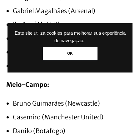
Gabriel Magalhães (Arsenal)
Ibañez (Al-Ahli)
Este site utiliza cookies para melhorar sua experiência
Leo Pereira (Flamengo)
de navegação.
Marquinhos (PSG)
OK
Wesley (Roma)
Meio-Campo:
Bruno Guimarães (Newcastle)
Casemiro (Manchester United)
Danilo (Botafogo)