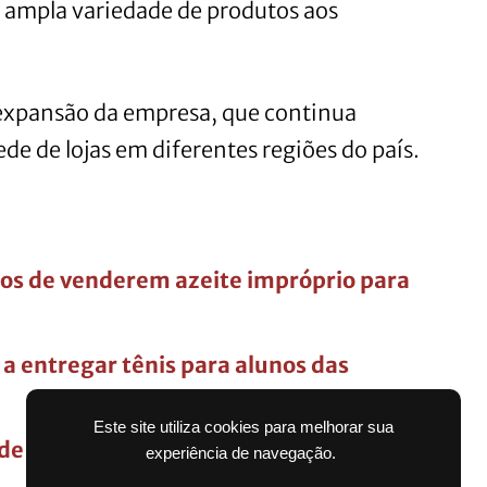
a ampla variedade de produtos aos
 expansão da empresa, que continua
de de lojas em diferentes regiões do país.
os de venderem azeite impróprio para
a entregar tênis para alunos das
Este site utiliza cookies para melhorar sua
de quase R$ 100 milhões para mais de
experiência de navegação.