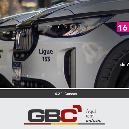
C
14.2
Canoas