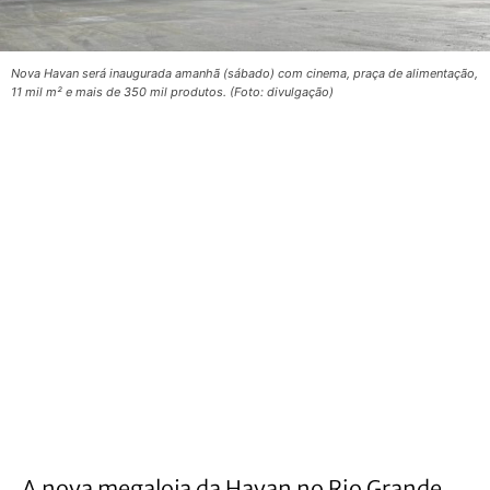
Nova Havan será inaugurada amanhã (sábado) com cinema, praça de alimentação,
11 mil m² e mais de 350 mil produtos. (Foto: divulgação)
A nova megaloja da Havan no Rio Grande