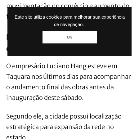
movimentação no comércio e aumento do
fluxo de visitantes.
Este site utiliza cookies para melhorar sua experiência
de navegação.
Luciano Hang acompanhou as
OK
obras da nova unidade
O empresário Luciano Hang esteve em
Taquara nos últimos dias para acompanhar
o andamento final das obras antes da
inauguração deste sábado.
Segundo ele, a cidade possui localização
estratégica para expansão da rede no
estado.