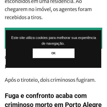
escondidos em uma residência. Ao
chegarem no imóvel, os agentes foram
recebidos a tiros.
CLIQUE AQUI PARA RECEBER NOTÍCIAS
Este site utiliza cookies para melhorar sua experiência
PELO WHATSAPP SEM PAGAR NADA.
de navegação.
OK
Os disparos atingiram as viaturas. Nenhum
policial ficou ferido.
Após o tiroteio, dois criminosos fugiram.
Fuga e confronto acaba com
criminoso morto em Porto Alegre