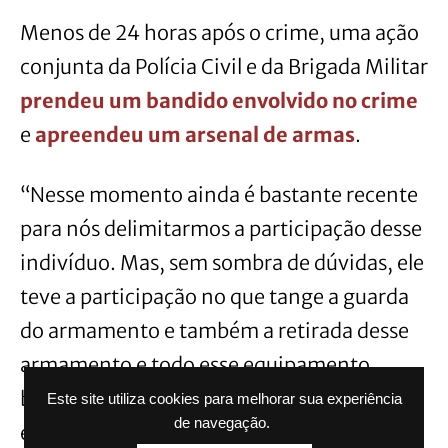
Menos de 24 horas após o crime, uma ação
conjunta da Polícia Civil e da Brigada Militar
prendeu um bandido envolvido no crime
e
apreendeu um arsenal de armas
.
“Nesse momento ainda é bastante recente
para nós delimitarmos a participação desse
indivíduo. Mas, sem sombra de dúvidas, ele
teve a participação no que tange a guarda
do armamento e também a retirada desse
armamento e todo esse equipamento
bélico desse veículo e, depois, escondendo
Este site utiliza cookies para melhorar sua experiência
de navegação.
esse material da polícia”, comenta a