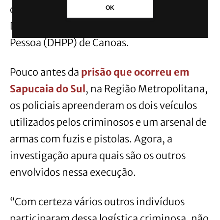
delegada Graziela Zinelli, titular da
OK
Delegacia de Homicídios e Proteção à
Pessoa (DHPP) de Canoas.
Pouco antes da
prisão que ocorreu em
Sapucaia do Sul
, na Região Metropolitana,
os policiais apreenderam os dois veículos
utilizados pelos criminosos e um arsenal de
armas com fuzis e pistolas. Agora, a
investigação apura quais são os outros
envolvidos nessa execução.
“Com certeza vários outros indivíduos
participaram dessa logística criminosa, não