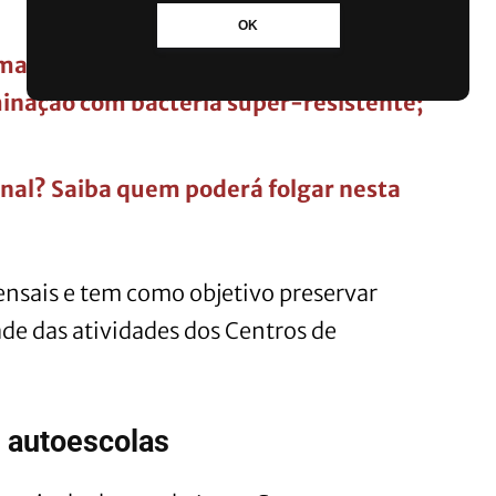
OK
, mas alguns produtos ainda continuam
minação com bactéria super-resistente;
ional? Saiba quem poderá folgar nesta
nsais e tem como objetivo preservar
de das atividades dos Centros de
a autoescolas