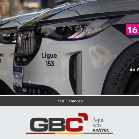
C
17.6
Canoas