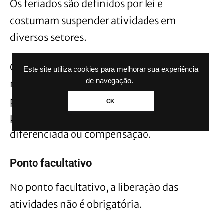
Os feriados são definidos por lei e
costumam suspender atividades em
diversos setores.
Quem trabalha em um feriado
Este site utiliza cookies para melhorar sua experiência
de navegação.
normalmente possui regras específicas
previstas pela legislação trabalhista,
OK
podendo receber remuneração
diferenciada ou compensação.
Ponto facultativo
No ponto facultativo, a liberação das
atividades não é obrigatória.