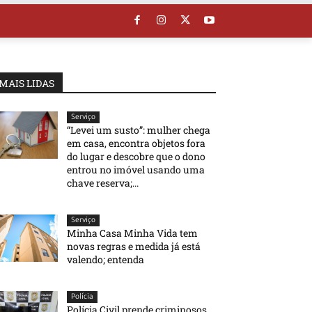
MAIS LIDAS
Serviço
“Levei um susto”: mulher chega
em casa, encontra objetos fora
do lugar e descobre que o dono
entrou no imóvel usando uma
chave reserva;...
Serviço
Minha Casa Minha Vida tem
novas regras e medida já está
valendo; entenda
Polícia
Polícia Civil prende criminosos