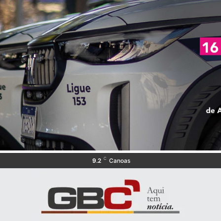
C
9.2
Canoas