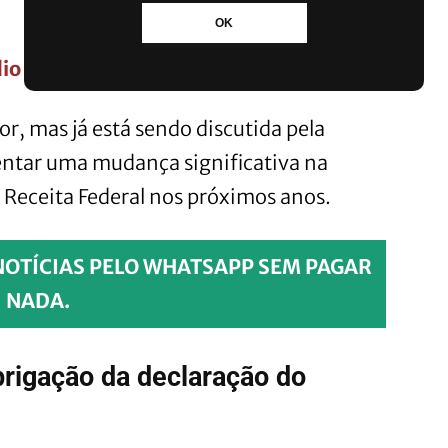
OK
ídio vão ganhar pensão do INSS
r, mas já está sendo discutida pela
ntar uma mudança significativa na
a Receita Federal nos próximos anos.
NOTÍCIAS PELO WHATSAPP SEM PAGAR
NADA.
brigação da declaração do