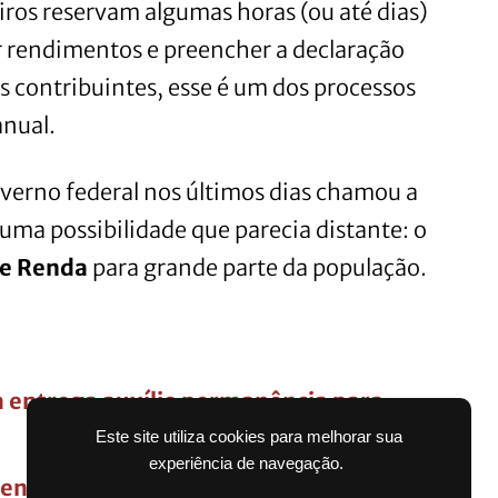
iros reservam algumas horas (ou até dias)
r rendimentos e preencher a declaração
 contribuintes, esse é um dos processos
anual.
verno federal nos últimos dias chamou a
uma possibilidade que parecia distante: o
de Renda
para grande parte da população.
a entrega auxílio permanência para
Este site utiliza cookies para melhorar sua
experiência de navegação.
to do salário; Saiba quando será o 5º