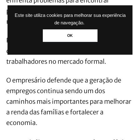
enfrenta problemas para encontrar
profissionais qualificados ou interessados
Este site utiliza cookies para melhorar sua experiência
nas oportunidades disponíveis.
de navegação.
OK
Para
Luciano Hang
, a situação está
diretamente ligada à redução da oferta de
trabalhadores no mercado formal.
O empresário defende que a geração de
empregos continua sendo um dos
caminhos mais importantes para melhorar
a renda das famílias e fortalecer a
economia.